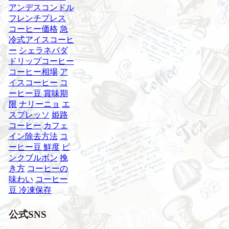
アンデスコンドル
フレンチプレス
コーヒー価格
急
冷式アイスコーヒ
ー
シェラネバダ
ドリップコーヒー
コーヒー相場
ア
イスコーヒー
コ
ーヒー豆 賞味期
限
ナリーニョ
エ
スプレッソ
姫路
コーヒー
カフェ
イン除去方法
コ
ーヒー豆 鮮度
ピ
ンクブルボン
挽
き方
コーヒーの
味わい
コーヒー
豆 冷凍保存
公式SNS