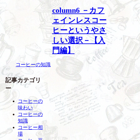
column6 －カフ
ェインレスコー
ヒーというやさ
しい選択－【入
門編】
コーヒーの知識
記事カテゴリ
ー
コーヒーの
味わい
コーヒーの
知識
コーヒー相
場