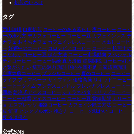
焙煎のいろは
タグ
西山珈琲
自家焙煎
コーヒーのある暮らし
夜コーヒー
コーヒ
ーの淹れ方
デカフェコーヒー
コーヒー豆
カフェインレス
デ
カフェ
おうちカフェ
カフェインレスコーヒー
水出しコーヒ
ー
妊娠中のコーヒー
コロンビアコーヒー
コーヒー
焙煎士の
こだわり
コーヒー豆 保存方法
コーヒー市場動向
スペシャル
ティコーヒー
コーヒー供給
直火焙煎
貿易関税
コーヒー好き
と繋がりたい
焙煎の魅力
珈琲
国内在庫不足
自家焙煎珈琲
自家焙煎コーヒー
ブラジルコーヒー
夏のコーヒー
コーヒー
ライフ
プリマベーラ
サイフォン
価格高騰
リキッドコーヒー
コーヒータイム
アンデスコンドル
フレンチプレス
コーヒー
価格
急冷式アイスコーヒー
シェラネバダ
ドリップコーヒー
コーヒー相場
アイスコーヒー
コーヒー豆 賞味期限
ナリーニ
ョ
エスプレッソ
姫路コーヒー
カフェイン除去方法
コーヒー
豆 鮮度
ピンクブルボン
挽き方
コーヒーの味わい
コーヒー
豆 冷凍保存
公式SNS