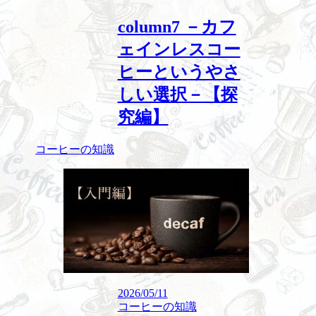
column7 －カフ
ェインレスコー
ヒーというやさ
しい選択－【探
究編】
コーヒーの知識
2026/05/11
コーヒーの知識