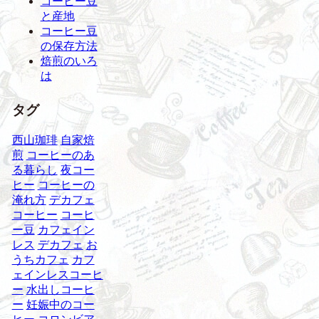
コーヒー豆
と産地
コーヒー豆
の保存方法
焙煎のいろ
は
タグ
西山珈琲
自家焙
煎
コーヒーのあ
る暮らし
夜コー
ヒー
コーヒーの
淹れ方
デカフェ
コーヒー
コーヒ
ー豆
カフェイン
レス
デカフェ
お
うちカフェ
カフ
ェインレスコーヒ
ー
水出しコーヒ
ー
妊娠中のコー