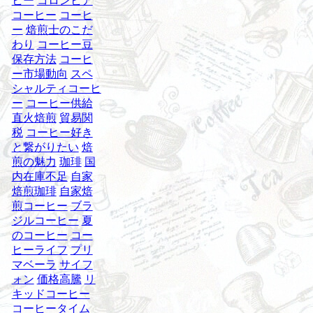
ヒー
コロンビア
コーヒー
コーヒ
ー
焙煎士のこだ
わり
コーヒー豆
保存方法
コーヒ
ー市場動向
スペ
シャルティコーヒ
ー
コーヒー供給
直火焙煎
貿易関
税
コーヒー好き
と繋がりたい
焙
煎の魅力
珈琲
国
内在庫不足
自家
焙煎珈琲
自家焙
煎コーヒー
ブラ
ジルコーヒー
夏
のコーヒー
コー
ヒーライフ
プリ
マベーラ
サイフ
ォン
価格高騰
リ
キッドコーヒー
コーヒータイム